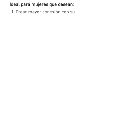
Ideal para mujeres que desean:
Crear mayor conexión con su
cuerpo y su ciclo
Implementar hábitos sostenibles
y realistas
Llevar seguimiento de su
bienestar hormonal
Aplicar estrategias simples de
alimentación y autocuidado
Diseñado como una herramienta
flexible y consciente, no para
hacerlo perfecto, sino para aprender
a escuchar y apoyar mejor tu
cuerpo.
Material educativo creado por
Getseni Rodríguez Jiménez, RDN,
LND – Nutricionista Dietista.